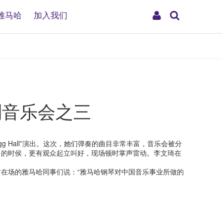
搜
My
雅马哈
加入我们
索
Account
列音乐会之三
 Hall”演出。这次，她们弹奏的曲目非常丰富，音乐会被分
》的时侯，更有观众起立叫好，现场顿时掌声雷动。李文琦在
在场的雅马哈同事们说：“雅马哈钢琴对中国音乐事业所做的