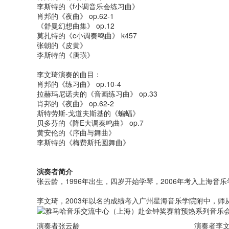
李斯特的《f小调音乐会练习曲》
肖邦的《夜曲》 op.62-1
《舒曼幻想曲集》 op.12
莫扎特的《c小调奏鸣曲》 k457
张朝的《皮黄》
李斯特的《唐璜》
李文琦演奏的曲目：
肖邦的《练习曲》 op.10-4
拉赫玛尼诺夫的《音画练习曲》 op.33
肖邦的《夜曲》 op.62-2
斯特劳斯-戈道夫斯基的《蝙蝠》
贝多芬的《降E大调奏鸣曲》 op.7
黄安伦的《序曲与舞曲》
李斯特的《梅费斯托圆舞曲》
演奏者简介
张云龄，1996年出生，四岁开始学琴，2006年考入上海
李文琦，2003年以名的成绩考入广州星海音乐学院附中，师
演奏者张云龄
演奏者李