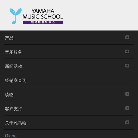
产品
音乐服务
新闻活动
经销商查询
读物
客户支持
关于雅马哈
Global