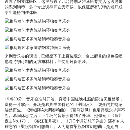
设置了钢琴体验区，这里放置了几台特别从雅马哈专卖店运送过来
的系列钢琴，多个专业调律师在旁守候，以保证所有试弹的老师或
学生能得到佳体验。
来到音乐会的现场，已经坐下了上百位观众，台上醒目的绿色横幅
也是特别订制的无纺布材料，并使用环保喷漆。
19点30分，音乐会准时开始。身着中国红晚礼服的陈洁优雅登场，
赢得一片掌声。开场是独具中国特色的《浏阳河》，观众的共鸣感
油然而生。《海顿降A大调奏鸣曲》《百鸟朝凤》也引得观众掌声不
断。幕间休息过后，下半场的音乐会得到了升华。她弹奏了《肖邦
夜曲No.17》、《春江花月夜》、《升C小调幻想即兴曲》还有令人
难忘的《梁祝钢琴幻想曲》。因为这首梁祝钢琴幻想曲，是她自己