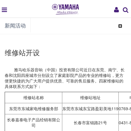
global
My
新闻活动
navigation
Acco
Toggle
navigat
维修站开设
雅马哈乐器音响（中国）投资有限公司近日在东莞、南宁、长
春和沈阳四座城市分别设立了家庭影院产品的专业的维修站，更方
便更快捷的为广大用户提供优质、可靠的售后服务。四家维修站的
具体联系方式如下：
维修站名称
维修站地址
东莞市东城家电维修服务部
东莞市东城东宝路盈彩美地119
0769-
长春嘉泰电子产品经销有限公
长春市富锦路21号
0431-
司