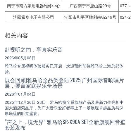
南宁市南方家用电器维修中心
广西南宁市唐山路29号
0771
沈阳索华电子有限公司
沈阳市和平区胜利南街249号
024-
相关内容
赴视听之约，享真实乐音
2026年05月08日
雅马哈专属视听体验服务已开启，欢迎预约前往雅马哈上海总部体
验。
展会回顾|雅马哈全品类登陆 2025 广州国际音响唱片
展，覆盖家庭娱乐全场景
2026年01月04日
2025年12月26日-28日，雅马哈携全系旗舰产品及最新力作亮相中
国大酒店紫晶厅，为广大音乐爱好者奉上了一场展现卓越品质与深
厚底蕴的听觉盛宴。
“声之上，境无界” 雅马哈SR-X90A SET全新旗舰回音壁
套装发布