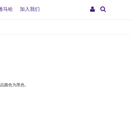
搜
My
雅马哈
加入我们
索
Account
产品颜色为黑色。