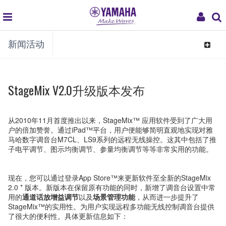
global
My
新闻活动
navigation
Acco
Toggle
navigat
StageMix V2.0升级版本发布
从2010年11月首度推出以来，StageMix™ 应用软件受到了广大用
户的倍加赞誉。通过iPad™平台，用户便能够简明直观地实现对雅
马哈数字调音台M7CL、LS9系列的远程无线操控。这其中包括了推
子电平调节、图示均衡调节、参量均衡调节等等非常实用的功能。
现在，您可以通过登录App Store™来更新软件至全新的StageMix
2.0 * 版本。新版本在保留原有功能的同时，新增了调音台设置中常
用的
通道话放增益调节
以及
场景管理功能
，从而进一步提升了
StageMix™的实用性。为用户实现远程多功能无线控制调音台提供
了很大的便利性。具体更新信息如下：