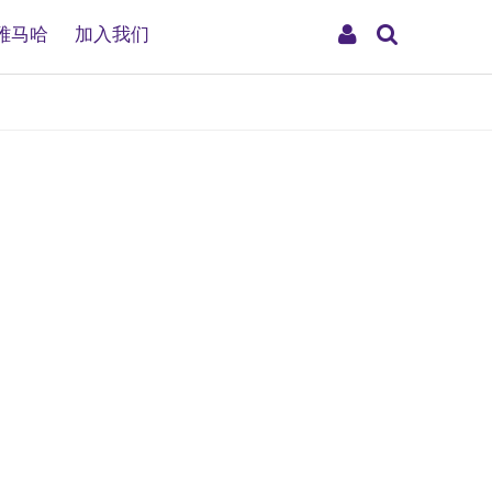
搜
My
雅马哈
加入我们
索
Account