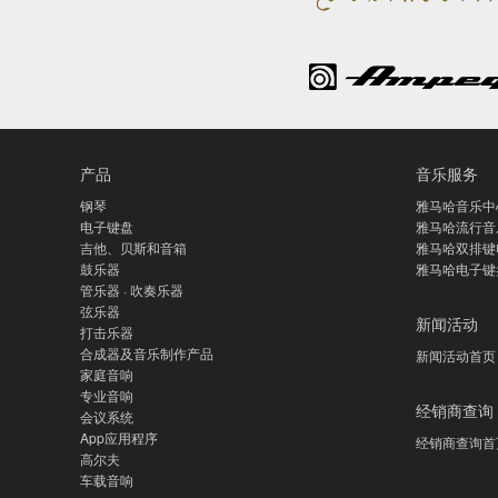
产品
音乐服务
钢琴
雅马哈音乐中
电子键盘
雅马哈流行音
吉他、贝斯和音箱
雅马哈双排键
鼓乐器
雅马哈电子键
管乐器 · 吹奏乐器
弦乐器
新闻活动
打击乐器
合成器及音乐制作产品
新闻活动首页
家庭音响
专业音响
经销商查询
会议系统
App应用程序
经销商查询首
高尔夫
车载音响