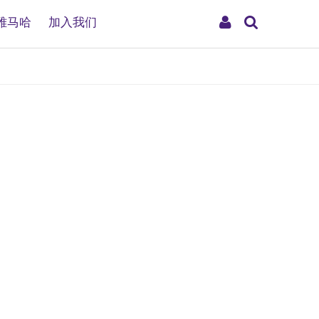
搜
My
雅马哈
加入我们
索
Account