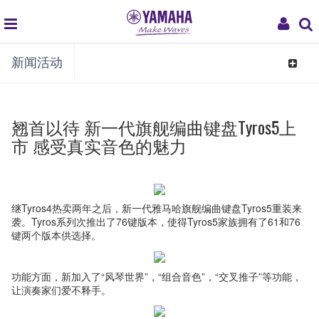
global
My
新闻活动
navigation
Acco
Toggle
navigat
翘首以待 新一代旗舰编曲键盘Tyros5上
市 感受真实音色的魅力
继Tyros4热卖两年之后，新一代雅马哈旗舰编曲键盘Tyros5重装来
袭。Tyros系列次推出了76键版本，使得Tyros5家族拥有了61和76
键两个版本供选择。
功能方面，新加入了“风琴世界”，“组合音色”，“交叉推子”等功能，
让演奏家们爱不释手。