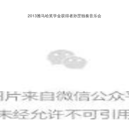
2013雅马哈奖学金获得者孙罡独
奏音乐会