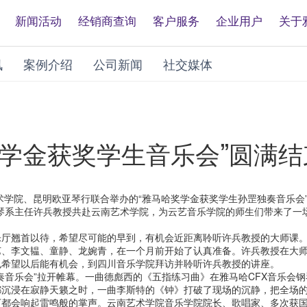
新闻活动
经销商查询
客户服务
企业用户
关于
讯
案例介绍
公司新闻
社交媒体
学金获奖学生音乐会”圆满结
术学院、昆明欧亚琴行联合举办的“雅马哈奖学金获奖学生孙罡独奏音乐会”
琴系主任许兵教授共赴云南艺术学院，为云艺音乐学院的师生们带来了一
乐厅翘首以待，希望尽可能的早到，有机会近距离聆听许兵教授的大师课
艺、李文韫、童静、龙婉青，在一个月前开始了认真准备。许兵教授在大
也希望以后能有机会，到四川音乐学院拜访并聆听许兵教授的讲座。
奏音乐会”拉开帷幕。一曲德彪西的《五指练习曲》在雅马哈CFX音乐会
都沉浸在寂静天籁之时，一曲李斯特的《钟》打破了现场的沉静，把全场
下都会响起雷鸣般的掌声。云南艺术学院音乐学院院长、歌唱家、多次获