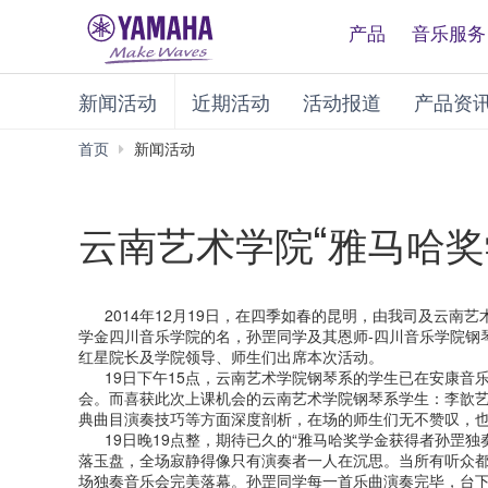
产品
音乐服务
新闻活动
近期活动
活动报道
产品资
首页
新闻活动
云南艺术学院“雅马哈奖
2014年12月19日，在四季如春的昆明，由我司及云南艺
学金四川音乐学院的名，孙罡同学及其恩师-四川音乐学院钢
红星院长及学院领导、师生们出席本次活动。
19日下午15点，云南艺术学院钢琴系的学生已在安康音
会。而喜获此次上课机会的云南艺术学院钢琴系学生：李歆
典曲目演奏技巧等方面深度剖析，在场的师生们无不赞叹，
19日晚19点整，期待已久的“雅马哈奖学金获得者孙罡独
落玉盘，全场寂静得像只有演奏者一人在沉思。当所有听众
场独奏音乐会完美落幕。孙罡同学每一首乐曲演奏完毕，台