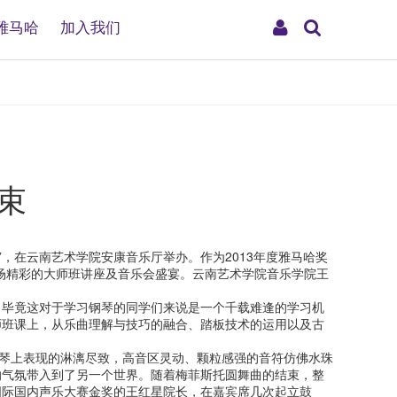
搜
My
雅马哈
加入我们
索
Account
束
，在云南艺术学院安康音乐厅举办。作为2013年度雅马哈奖
场精彩的大师班讲座及音乐会盛宴。云南艺术学院音乐学院王
。毕竟这对于学习钢琴的同学们来说是一个千载难逢的学习机
师班课上，从乐曲理解与技巧的融合、踏板技术的运用以及古
钢琴上表现的淋漓尽致，高音区灵动、颗粒感强的音符仿佛水珠
的气氛带入到了另一个世界。随着梅菲斯托圆舞曲的结束，整
国际国内声乐大赛金奖的王红星院长，在嘉宾席几次起立鼓