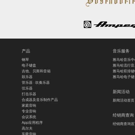
产品
音乐服务
钢琴
雅马哈音乐中
电子键盘
雅马哈流行音
吉他、贝斯和音箱
雅马哈双排键
鼓乐器
雅马哈电子键
管乐器 · 吹奏乐器
弦乐器
新闻活动
打击乐器
合成器及音乐制作产品
新闻活动首页
家庭音响
专业音响
经销商查询
会议系统
App应用程序
经销商查询首
高尔夫
车载音响