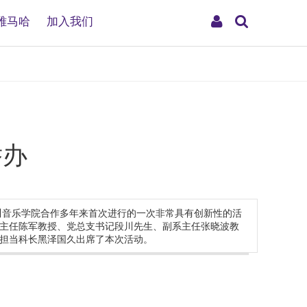
搜
My
雅马哈
加入我们
索
Account
举办
川音乐学院合作多年来首次进行的一次非常具有创新性的活
主任陈军教授、党总支书记段川先生、副系主任张晓波教
担当科长黑泽国久出席了本次活动。