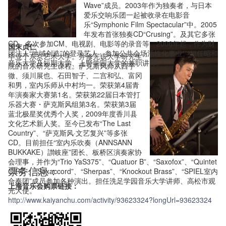
Wave”成员。2003年作为独奏者，与日本
爱乐交响乐团一起被收录在电影音
乐“Symphonic Film Spectacular”中。2005
年发布首张独奏CD“Crusing”。及其它多张
CD。多次参加CM、电视剧、电影等的录音等。2006年起，作为财
国末贞仁
团法人“地域创造”的登录艺人，参加公共会场活性化事业。担任昭和
毕业于东京艺术大学。并修完该大学研究生
音乐大学及短期大学、上野学园大学的兼职讲师。
院的音乐研究生课程。萨克斯风师从西宇
徹、须川展也、石田智子、二宫和弘、富冈
和男，室内乐师从中村均一。荣获第4届青
年演奏家大赛第1名。荣获第22届日本管打
乐器大赛・萨克斯风组第3名。荣获第3届
蓝北极星奖优秀个人奖，2009年度香川县
文化艺术新人奖。至今已发布“The Last
Country”、“萨克斯风·文艺复兴”等多张
CD。目前担任“室内乐吹奏（ANNSANN
BUKKAKE）讃岐座”团长、板桥区演奏家协
会理事，并作为“Trio YaS375”、“Quatuor B”、“Saxofox”、“Quintet
票务信息：
CIRC”、“Saxaccord”、“Sherpas”、“Knockout Brass”、“SPIEL室内
合奏团”成员参加各种演出。担任洗足学园音乐大学讲师、高松市观
上海音乐会购票链接：
光大使。
http://www.kaiyanchu.com/activity/93623324?longUrl=93623324