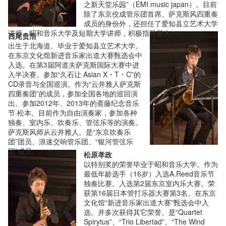
之新天堂乐园”（EMI music japan）。目前
除了东京佼成管乐团首席、萨克斯风四重奏
成员的身份外，还担任了爱知县立艺术大学
讲师、昭和音乐大学及短期大学讲师，积极指导新人。
西尾贵浩
出生于北海道。毕业于爱知县立艺术大学。
在东京文化馆新进音乐家出道大赛甄选会中
入选。在第3届阿道夫萨克斯国际大赛中进
入半决赛。参加“久石让 Asian X・T・C”的
CD录音与全国巡演。作为“云井雅人萨克斯
四重奏团”的成员，参加全国各地的巡回演
出。参加2012年、2013年的斋藤纪念音乐
节·松本。目前作为自由演奏家，参加各种
独奏、室内乐、吹奏乐、管弦乐等的演奏。
萨克斯风师从云井雅人。是“东京吹奏乐
团”团员、浪速交响管乐团、“银河管弦乐
团”成员。
松原孝政
以特别奖的荣誉毕业于昭和音乐大学。作为
最低年龄选手（16岁）入选A.Reed音乐节
独奏比赛。入选第2届东京室内乐大赛。荣
获第16届日本管打乐器大赛第3名。在东京
文化馆“新进音乐家出道大赛”甄选会中入
选。并多次获得其它荣誉。是“Quartet
Spirytus”、“Trio Libertad”、“The Wind