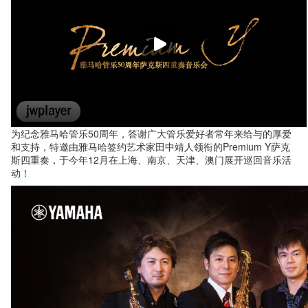
为纪念雅马哈管乐50周年，答谢广大管乐爱好者常年来给与的厚爱
和支持，特邀由雅马哈签约艺术家田中靖人领衔的Premium Y萨克
斯四重奏，于今年12月在上海、南京、天津、澳门展开巡回音乐活
动！