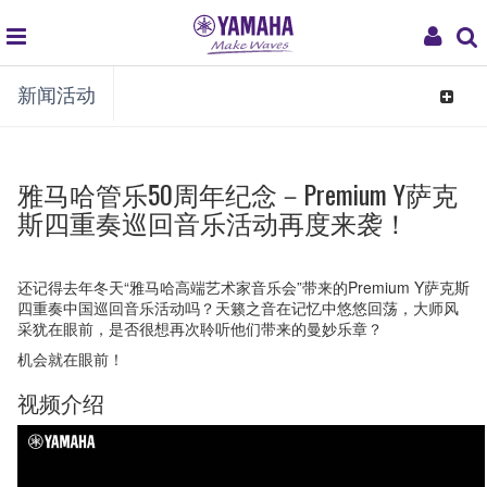
global
My
新闻活动
navigation
Acco
Toggle
navigat
雅马哈管乐50周年纪念－Premium Y萨克
斯四重奏巡回音乐活动再度来袭！
还记得去年冬天“雅马哈高端艺术家音乐会”带来的Premium Y萨克斯
四重奏中国巡回音乐活动吗？天籁之音在记忆中悠悠回荡，大师风
采犹在眼前，是否很想再次聆听他们带来的曼妙乐章？
机会就在眼前！
视频介绍