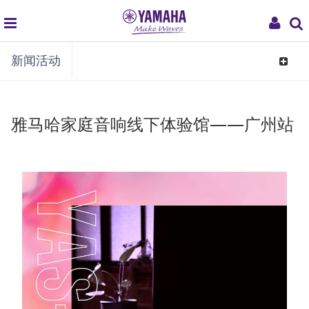
global
My
新闻活动
navigation
Acco
Toggle
navigat
雅马哈家庭音响线下体验馆——广州站