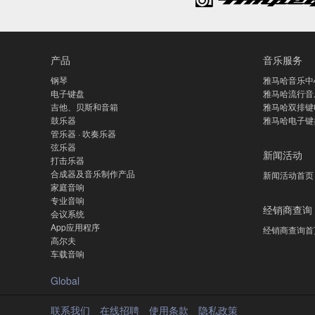
产品
音乐服务
钢琴
雅马哈音乐中
电子键盘
雅马哈流行音
吉他、贝斯和音箱
雅马哈双排键
鼓乐器
雅马哈电子键
管乐器 · 吹奏乐器
弦乐器
新闻活动
打击乐器
合成器及音乐制作产品
新闻活动首页
家庭音响
专业音响
经销商查询
会议系统
App应用程序
经销商查询首
高尔夫
车载音响
Global
联系我们
在线招聘
使用条款
隐私政策