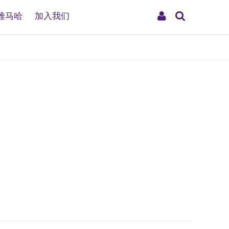
搜
My
雅马哈
加入我们
索
Account