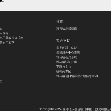
读物
心
雅马哈乐器指南
乐课程
电子琴教师俱乐部
客户支持
盘专用教室
常见问题（Q&A）
授权服务中心查询
雅马哈会员系统
雅马哈认证技师
下载与支持
经销商专区
雅马哈进口钢琴原产地信息查询
页
Copyright© 2024 雅马哈乐器音响（中国）投资有限