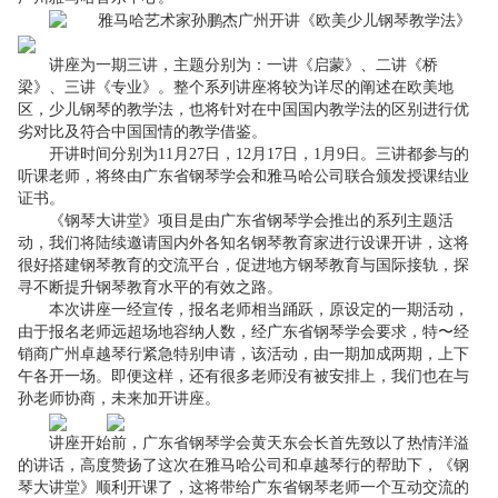
讲座为一期三讲，主题分别为：一讲《启蒙》、二讲《桥
梁》、三讲《专业》。整个系列讲座将较为详尽的阐述在欧美地
区，少儿钢琴的教学法，也将针对在中国国内教学法的区别进行优
劣对比及符合中国国情的教学借鉴。
开讲时间分别为
11
月
27
日，
12
月
17
日，
1
月
9
日。三讲都参与的
听课老师，将终由广东省钢琴学会和雅马哈公司联合颁发授课结业
证书。
《钢琴大讲堂》项目是由广东省钢琴学会推出的系列主题活
动，我们将陆续邀请国内外各知名钢琴教育家进行设课开讲，这将
很好搭建钢琴教育的交流平台，促进地方钢琴教育与国际接轨，探
寻不断提升钢琴教育水平的有效之路。
本次讲座一经宣传，报名老师相当踊跃，原设定的一期活动，
由于报名老师远超场地容纳人数，经广东省钢琴学会要求，特〜经
销商广州卓越琴行紧急特别申请，该活动，由一期加成两期，上下
午各开一场。即便这样，还有很多老师没有被安排上，我们也在与
孙老师协商，未来加开讲座。
讲座开始前，广东省钢琴学会黄天东会长首先致以了热情洋溢
的讲话，高度赞扬了这次在雅马哈公司和卓越琴行的帮助下，《钢
琴大讲堂》顺利开课了，这将带给广东省钢琴老师一个互动交流的