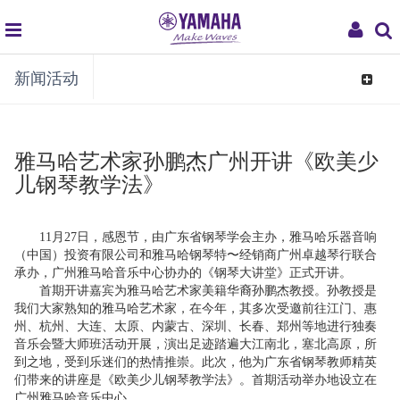
global
My
新闻活动
navigation
Acco
Toggle
navigat
雅马哈艺术家孙鹏杰广州开讲《欧美少
儿钢琴教学法》
11
月
27
日，感恩节，由广东省钢琴学会主办，雅马哈乐器音响
（中国）投资有限公司和雅马哈钢琴特〜经销商广州卓越琴行联合
承办，广州雅马哈音乐中心协办的《钢琴大讲堂》正式开讲。
首期开讲嘉宾为雅马哈艺术家美籍华裔孙鹏杰教授。孙教授是
我们大家熟知的雅马哈艺术家，在今年，其多次受邀前往江门、惠
州、杭州、大连、太原、内蒙古、深圳、长春、郑州等地进行独奏
音乐会暨大师班活动开展，演出足迹踏遍大江南北，塞北高原，所
到之地，受到乐迷们的热情推崇。此次，他为广东省钢琴教师精英
们带来的讲座是《欧美少儿钢琴教学法》。首期活动举办地设立在
广州雅马哈音乐中心。