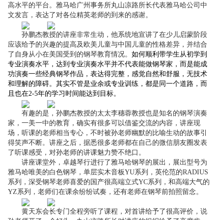
高水平的平台。雅马哈广州事务所丸山凉路所长代表雅马哈公司中
文发言，表达了对各位精英老师的到来的感谢。
孙鹏杰教授的讲座非常生动，他系统地宣讲了在少儿启蒙阶段
应该给予的兴趣的提高及欧美儿童与中国儿童的性格差异，并结合
了自身从小在美国受到的钢琴教育情况。
如何顺利带学生从初学到
专业演奏水平，达到专业演奏水平并不代表能做钢琴家，而是能成
功演奏一些经典钢琴作品，表达得完整，感觉自然和舒服，无技术
和理解的障碍。其实不管是业余或专业训练，都是同一个道路，而
且也在
2-5
年的学习时间能达到目标。
有趣的是，孙鹏杰教授的太太李穗蓉教授也是知名的钢琴演奏
家，一美一中的教育，确实有很多可以借鉴交流的内容，讲座现
场，听课的老师相当专心，不时被孙老师幽默的比喻生动的故事引
得笑声不断。讲座之后，据悉很多老师都在自己的微信朋友圈发表
了听课感受，对孙老师的讲课魅力赞不绝口。
讲座课堂外，卓越琴行进行了雅马哈钢琴的展出，展出型号为
雅马哈唯美的白色钢琴，单层实木音板
YU
系列，英伦范的
RADIUS
系列，深受钢琴老师喜爱的国产很高端立式
YC
系列，和高端大气的
YZ
系列，老师们在课余纷纷试奏，还有老师在钢琴前拍照留念。
黄天东会长专门全程旁听了课程，对首讲给予了很高评价，说