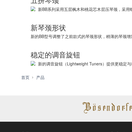
新BB系列采用五层枫木和桃花芯木层压琴颈，采用
新琴颈形状
新的BB型号调整了之前款式的琴颈形状，稍薄的琴颈
稳定的调音旋钮
新的调音旋钮（Lightweight Tuners）
700
首页
产品
产品一览
系
BBP34
BBP35
BB
列
一般规格
一般规格
一
结构
一
结构
六螺栓斜接
六螺栓斜接
六
般
般
琴长
琴长
34" (863.6
34" (863.6
34
规
规
mm)
mm)
m
格
格