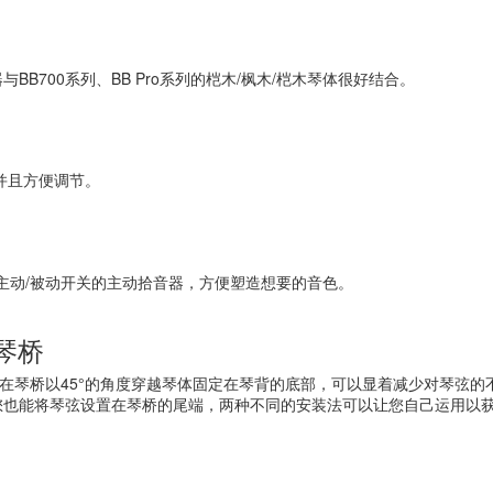
B700系列、BB Pro系列的桤木/枫木/桤木琴体很好结合。
众并且方便调节。
和主动/被动开关的主动拾音器，方便塑造想要的音色。
琴桥
斯弦在琴桥以45°的角度穿越琴体固定在琴背的底部，可以显着减少对琴弦
您也能将琴弦设置在琴桥的尾端，两种不同的安装法可以让您自己运用以