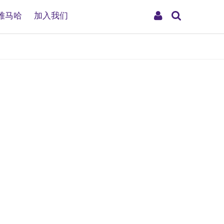
搜
My
雅马哈
加入我们
索
Account