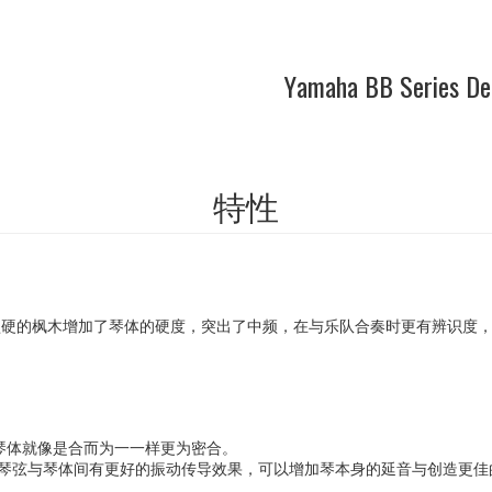
Yamaha BB Series D
特性
，坚硬的枫木增加了琴体的硬度，突出了中频，在与乐队合奏时更有辨识度
使琴颈与琴体就像是合而为一一样更为密合。
为稳固，并且让琴弦与琴体间有更好的振动传导效果，可以增加琴本身的延音与创造