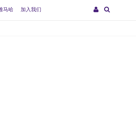
搜
My
雅马哈
加入我们
索
Account