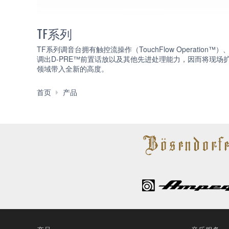
TF系列
TF系列调音台拥有触控流操作（TouchFlow Operation™）
调出D-PRE™前置话放以及其他先进处理能力，因而将现场
领域带入全新的高度。
数
首页
产品
字
调
音
台