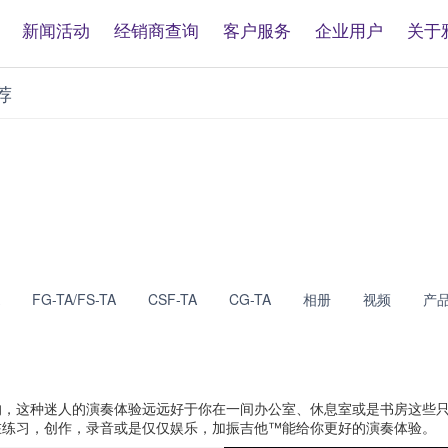
新闻活动
经销商查询
客户服务
企业用户
关于
荐
FG-TA/FS-TA
CSF-TA
CG-TA
相册
视频
产
的，这种迷人的演奏体验远远好于你在一间办公室、休息室或是书房这些
在练习，创作，录音或是仅仅娱乐，加振吉他™能给你更好的演奏体验。