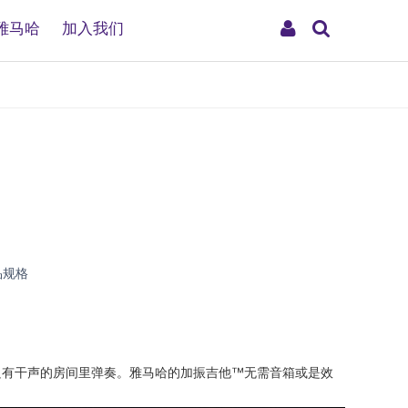
搜
My
雅马哈
加入我们
索
Account
品规格
只有干声的房间里弹奏。雅马哈的加振吉他™无需音箱或是效