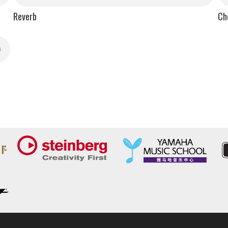
Reverb
Ch