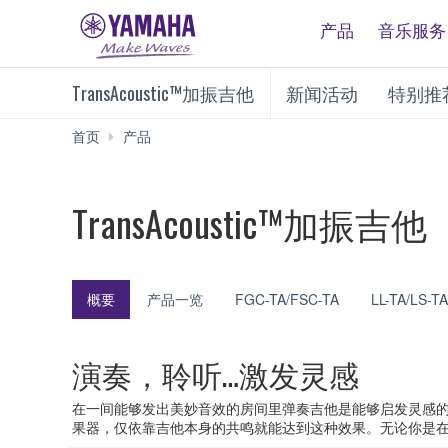
产品
音乐服务
TransAcoustic™加振吉他
新闻活动
特别推
TransAcoustic™
首页
产品
加
振
吉
TransAcoustic™加振吉他
他
概要
产品一览
FGC-TA/FSC-TA
LL-TA/LS-TA
演奏，聆听…激发灵感
在一间能够发出美妙音效的房间里弹奏吉他是能够启发灵感
果器，仅依靠吉他本身的共鸣就能达到这种效果。无论你是