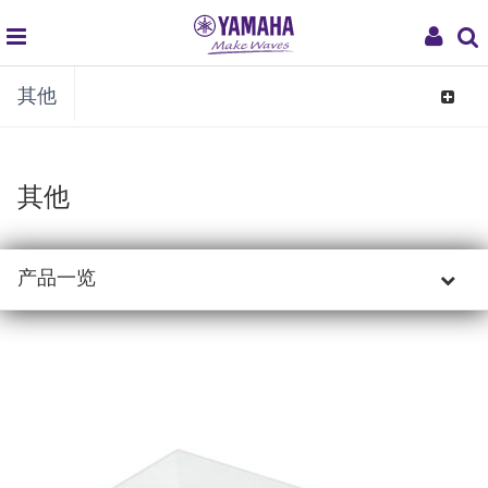
global
My
其他
navigation
Acco
Toggle
navigat
其他
产品一览