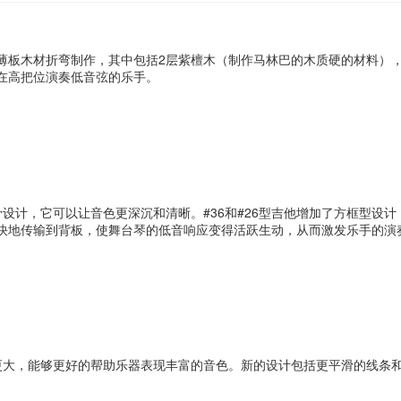
单块薄板木材折弯制作，其中包括2层紫檀木（制作马林巴的木质硬的材料
在高把位演奏低音弦的乐手。
设计，它可以让音色更深沉和清晰。#36和#26型吉他增加了方框型设
快地传输到背板，使舞台琴的低音响应变得活跃生动，从而激发乐手的演
更大，能够更好的帮助乐器表现丰富的音色。新的设计包括更平滑的线条