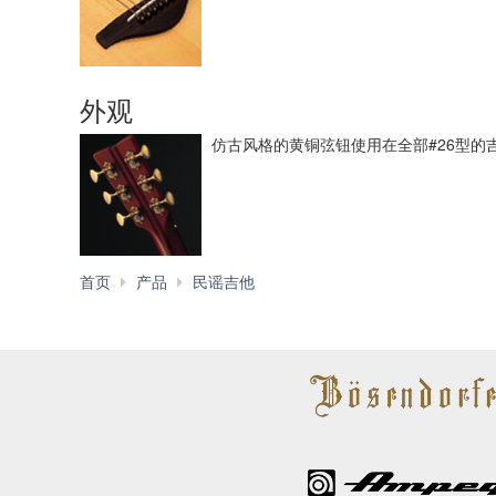
外观
仿古风格的黄铜弦钮使用在全部#26型的
L
首页
产品
民谣吉他
系
列