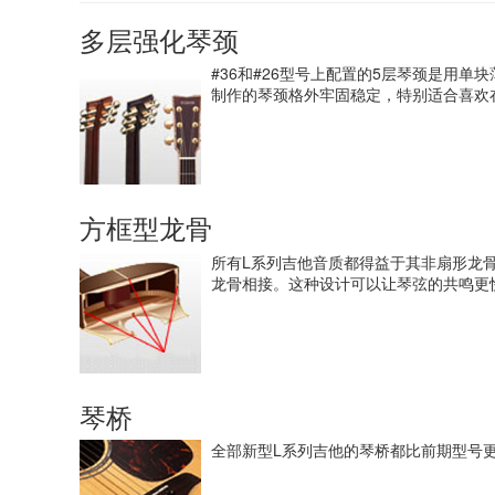
多层强化琴颈
#36和#26型号上配置的5层琴颈是用
制作的琴颈格外牢固稳定，特别适合喜欢
方框型龙骨
所有L系列吉他音质都得益于其非扇形龙骨
龙骨相接。这种设计可以让琴弦的共鸣更
琴桥
全部新型L系列吉他的琴桥都比前期型号