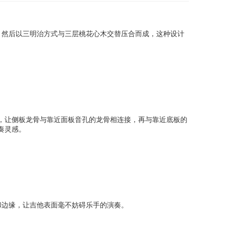
），然后以三明治方式与三层桃花心木交替压合而成，这种设计
计，让侧板龙骨与靠近面板音孔的龙骨相连接，再与靠近底板的
奏灵感。
和边缘，让吉他表面毫不妨碍乐手的演奏。