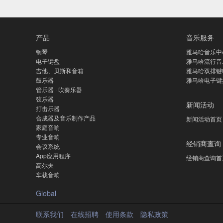
产品
音乐服务
钢琴
雅马哈音乐中
电子键盘
雅马哈流行音
吉他、贝斯和音箱
雅马哈双排键
鼓乐器
雅马哈电子键
管乐器 · 吹奏乐器
弦乐器
新闻活动
打击乐器
合成器及音乐制作产品
新闻活动首页
家庭音响
专业音响
经销商查询
会议系统
App应用程序
经销商查询首
高尔夫
车载音响
Global
联系我们
在线招聘
使用条款
隐私政策