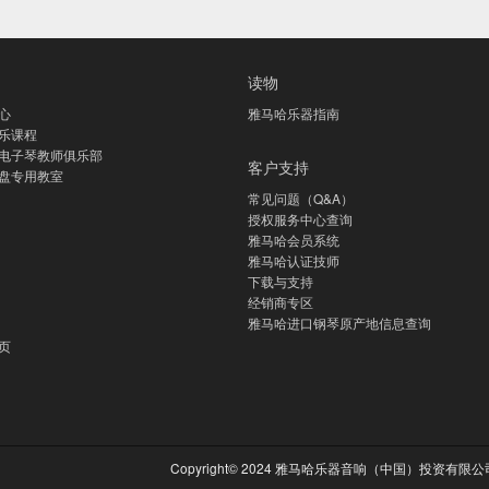
读物
心
雅马哈乐器指南
乐课程
电子琴教师俱乐部
客户支持
盘专用教室
常见问题（Q&A）
授权服务中心查询
雅马哈会员系统
雅马哈认证技师
下载与支持
经销商专区
雅马哈进口钢琴原产地信息查询
页
Copyright© 2024 雅马哈乐器音响（中国）投资有限