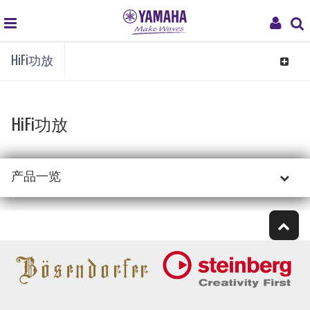
global
My
HiFi功放
navigation
Acco
Toggle
navigat
HiFi功放
产品一览