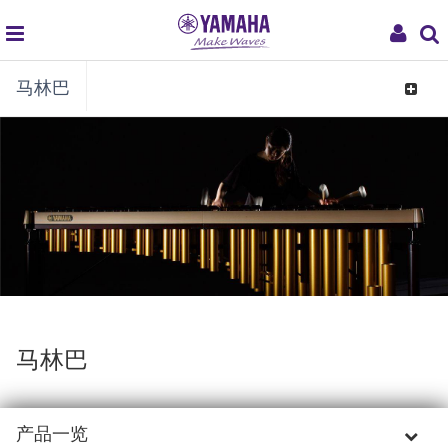
global
My
马林巴
navigation
Acco
Toggle
navigat
马林巴
产品一览