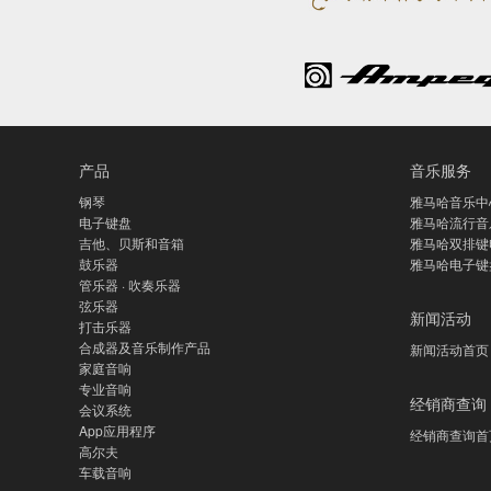
产品
音乐服务
钢琴
雅马哈音乐中
电子键盘
雅马哈流行音
吉他、贝斯和音箱
雅马哈双排键
鼓乐器
雅马哈电子键
管乐器 · 吹奏乐器
弦乐器
新闻活动
打击乐器
合成器及音乐制作产品
新闻活动首页
家庭音响
专业音响
经销商查询
会议系统
App应用程序
经销商查询首
高尔夫
车载音响