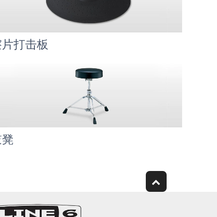
镲片打击板
鼓凳