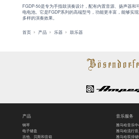
FGDP-50是专为手指鼓演奏设计，配有内置音源、扬声器和
电电池。它是FGDP系列的高端型号，功能更丰富，能够实现
多样的演奏效果。
手
首页
产品
乐器
鼓乐器
指
鼓
产品
音乐服务
钢琴
雅马哈音乐中
电子键盘
雅马哈流行音
吉他、贝斯和音箱
雅马哈双排键