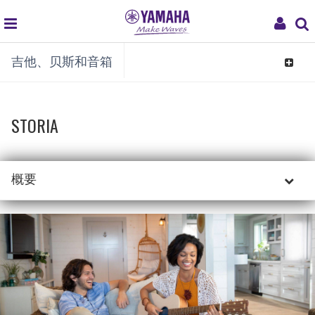
global
My
吉他、贝斯和音箱
navigation
Acco
Toggle
navigat
STORIA
概要