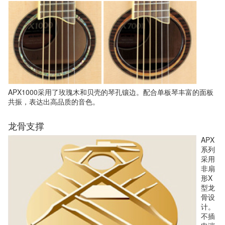
APX1000采用了玫瑰木和贝壳的琴孔镶边。配合单板琴丰富的面板
共振，表达出高品质的音色。
龙骨支撑
APX
系列
采用
非扇
形X
型龙
骨设
计。
不插