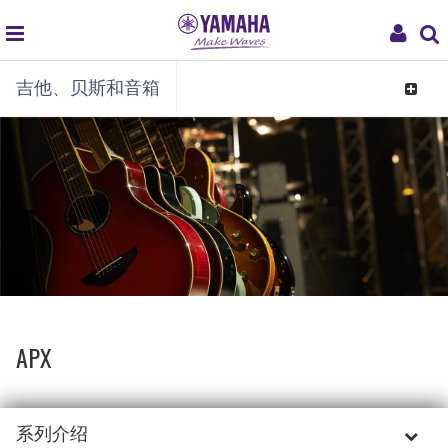
global
My
吉他、贝斯和音箱
navigation
Acco
Toggle
navigat
APX
系列介绍