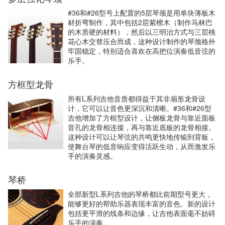
#36和#26型号上配置的5层琴颈是用单块薄板木
材折弯制作，其中包括2层紫檀木（制作马林巴
的木质硬的材料），然后以三明治方式与三层桃
花心木交替压合而成，这种设计制作的琴颈格外
牢固稳定，特别适合喜欢在高把位演奏低音弦的
乐手。
方框型龙骨
所有L系列吉他音质都得益于其非扇形龙骨设
计，它可以让音色更深沉和清晰。#36和#26型
吉他增加了方框型设计，让侧板龙骨与靠近面板
音孔的龙骨相连接，再与靠近底板的龙骨相接。
这种设计可以让琴弦的共鸣更快地传输到背板，
使舞台琴的低音响应变得活跃生动，从而激发乐
手的演奏灵感。
琴桥
全部新型L系列吉他的琴桥都比前期型号更大，
能够更好的帮助乐器表现丰富的音色。新的设计
包括更平滑的线条和边缘，让吉他表面毫不妨碍
乐手的演奏。