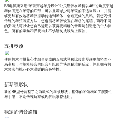
BB电贝斯采用“琴弦穿越琴身设计”让贝斯弦在琴桥以45°的角度穿越
琴体固定在琴背的底部，可以显着减少对琴弦的不适当压力，并能
够更加有效地将琴弦振动传递到琴体，创造更佳的共鸣。若您习惯
传统的琴弦装置方法，您也能将琴弦设置在琴桥的尾端，两种不同
的安装法可以让您自己运用以获得更精确的音调与创造您的个人特
色。所有的螺丝和弹簧均由不锈钢制成以防止腐蚀。
五拼琴颈
使用枫木与桃花心木组合制成的五层式琴颈比传统琴颈更加坚固不
易变形，与螺栓接合的组合可以传导快速精准的反应，并且拥有枫
木紧实与桃花心木温暖的音色特性。
新琴颈形状
新的BB型号调整了之前款式的琴颈形状，稍薄的琴颈增加了演奏性
与手感，不论传统玩家或现代玩家都适用。
稳定的调音旋钮