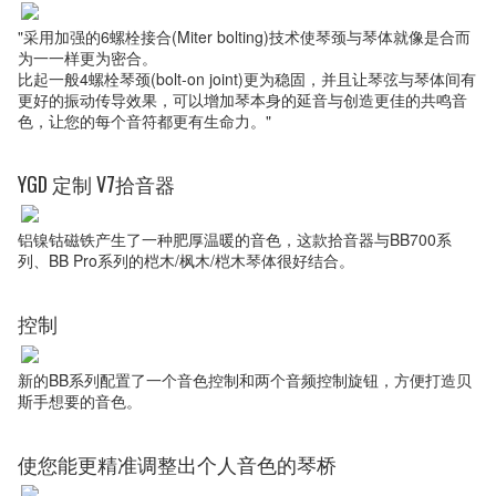
"采用加强的6螺栓接合(Miter bolting)技术使琴颈与琴体就像是合而
为一一样更为密合。
比起一般4螺栓琴颈(bolt-on joint)更为稳固，并且让琴弦与琴体间有
更好的振动传导效果，可以增加琴本身的延音与创造更佳的共鸣音
色，让您的每个音符都更有生命力。"
YGD 定制 V7拾音器
铝镍钴磁铁产生了一种肥厚温暖的音色，这款拾音器与BB700系
列、BB Pro系列的桤木/枫木/桤木琴体很好结合。
控制
新的BB系列配置了一个音色控制和两个音频控制旋钮，方便打造贝
斯手想要的音色。
使您能更精准调整出个人音色的琴桥