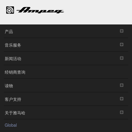
琴体
亮光聚氨酯
亮光聚氨酯
磨砂半透明
磨砂半透明
亮光聚氨
琴体
涂装
黑色：缎面
黑色：缎面
涂装
聚氨酯黑咖
聚氨酯黑咖
啡日落色：
啡日落色：
亮光聚氨酯
亮光聚氨酯
产品
琴
琴颈
枫木/桃花
枫木/桃花
枫木/桃花
枫木/桃花
枫木/桃花
琴
琴颈
音乐服务
颈
材料
芯木五拼
芯木五拼
芯木五拼
芯木五拼
芯木五拼
颈
材料
琴颈
缎面聚氨酯
缎面聚氨酯
缎面聚氨酯
缎面聚氨酯
缎面聚氨
新闻活动
琴颈
漆面
漆面
BBP34
经销商查询
指板
玫瑰木
玫瑰木
玫瑰木
玫瑰木
玫瑰木
指板
材料
材料
建议零售价: 17,600元
读物
指板
10" (250
23 5/8"
10" (250
23 5/8"
10" (250
指板
日本制造的旗舰款BB贝斯，具有雅马哈独特的I.R.A.技术，六螺栓
长度
mm)
(600 mm)
mm)
(600 mm)
mm)
长度
斜接琴颈与琴体，可使用穿体或传统方式固定琴弦的琴桥，桤木/枫
客户支持
品丝
中号
中号
中号
中号
中号
品丝
木/桤木三拼琴体结构。
含多种颜色
品数
21
21
21
21
21
品数
关于雅马哈
琴枕
Graphtech
Graphtech
Graphtech
Graphtech
Graphtec
琴枕
材料
材料
Global
宽
40.0 / 56.3
43.0 / 63.9
40.0 / 56.3
43.0 / 63.9
40.0 / 56.
宽