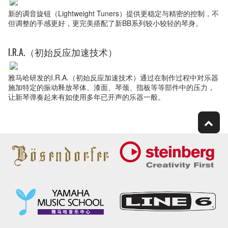
新的调音旋钮（Lightweight Tuners）提供更稳定与精密的控制，不
但调整的手感更好，更完美搭配了新BB系列较小较轻的琴身。
I.R.A.（初始反应加速技术）
雅马哈研发的I.R.A.（初始反应加速技术）通过在制作过程中对乐器
施加特定的振动释放琴体、漆面、琴颈、指板等等部件中的压力，
让新琴弹奏起来有如使用多年已开声的乐器一般。
产品一览
BBP34
BBP35
BB734A
BB735A
BB434
一般规格
一般规格
一
结构
六螺栓斜接
六螺栓斜接
六螺栓斜接
六螺栓斜接
六螺栓斜
一
结构
般
般
规
规
琴长
34" (863.6
34" (863.6
34" (863.6
34" (863.6
34" (863.
琴长
格
格
mm)
mm)
mm)
mm)
mm)
琴
琴体
桤木/枫木/
桤木/枫木/
桤木/枫木/
桤木/枫木/
桤木
琴
琴体
体
材料
桤木三拼琴
桤木三拼琴
桤木三拼琴
桤木三拼琴
体
材料
体
体
体
体