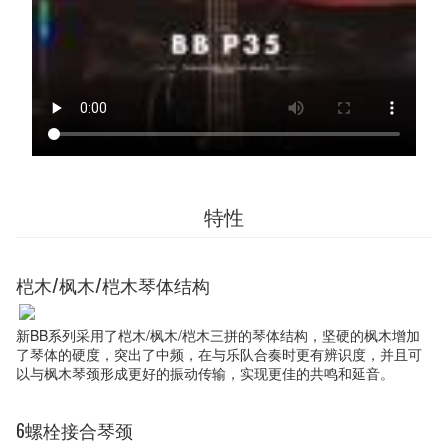
特性
桤木/枫木/桤木琴体结构
新BB系列采用了桤木/枫木/桤木三拼的琴体结构，坚硬的枫木增加
了琴体的硬度，突出了中频，在与乐队合奏时更有辨识度，并且可
以与枫木琴颈形成更好的振动传输，实现更佳的共鸣和延音。
6螺栓接合琴颈