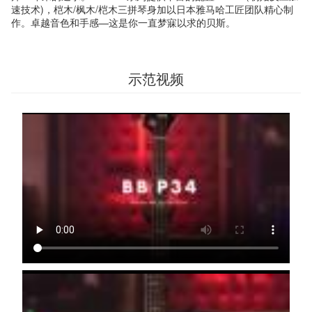
速技术)，桤木/枫木/桤木三拼琴身加以日本雅马哈工匠团队精心制
作。卓越音色和手感—这是你一直梦寐以求的贝斯。
示范视频