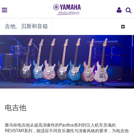
global
My
吉他、贝斯和音箱
navigation
Acco
Toggle
navigat
电吉他
雅马哈电吉他从超高演奏性的Pacifica系列到注入机车灵魂的
REVSTAR系列，能适应不同音乐属性与演奏风格的要求，为电吉他