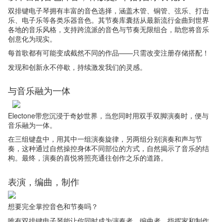
双排键电子琴拥有丰富的音色选择，涵盖木管、铜管、弦乐、打击
乐、电子乐等各类乐器音色。其节奏库囊括从最新流行金曲到世界
各地的音乐风格，支持跨流派的音色与节奏无限组合，助您将音乐
创意化为现实。
每首歌都有可能变成截然不同的作品——只需改变注册存储搭配！
发现和创新永不停歇，持续激发我们的灵感。
与音乐融为一体
Electone带您沉浸于奇妙世界，当您同时用双手双脚演奏时，便与
音乐融为一体。
在三组键盘中，用其中一组演奏旋律，另两组分别演奏和声与节
奏，这种通过自然操控身体不同部位的方式，自然揭示了音乐的结
构。最终，演奏的喜悦将照亮通往创作之乐的道路。
表演，编曲，制作
想要完全掌控音色和节奏吗？
唯有双排键电子琴能让你同时成为演奏者、编曲者、指挥家和制作