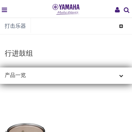
global
My
打击乐器
navigation
Acco
Toggle
navigat
行进鼓组
产品一览