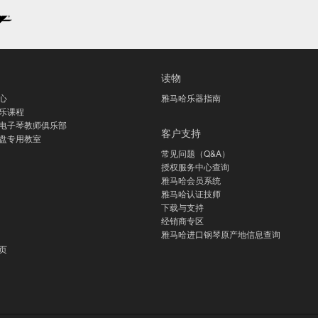
读物
心
雅马哈乐器指南
乐课程
电子琴教师俱乐部
客户支持
盘专用教室
常见问题（Q&A）
授权服务中心查询
雅马哈会员系统
雅马哈认证技师
下载与支持
经销商专区
雅马哈进口钢琴原产地信息查询
页