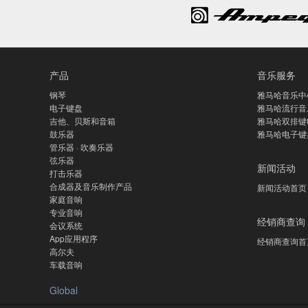
产品
音乐服务
钢琴
雅马哈音乐中
电子键盘
雅马哈流行音
吉他、贝斯和音箱
雅马哈双排键
鼓乐器
雅马哈电子键
管乐器 · 吹奏乐器
弦乐器
新闻活动
打击乐器
合成器及音乐制作产品
新闻活动首页
家庭音响
专业音响
经销商查询
会议系统
App应用程序
经销商查询首
高尔夫
车载音响
Global