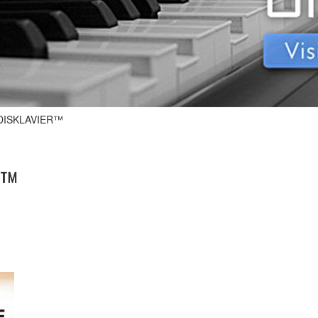
SKLAVIER™
R™