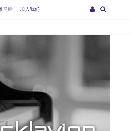
搜
My
雅马哈
加入我们
索
Account