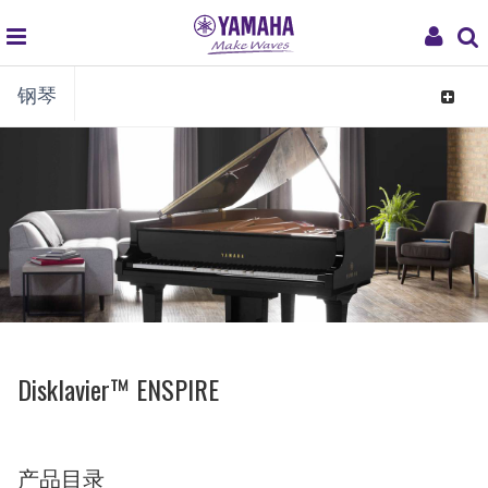
global
My
钢琴
navigation
Acco
Toggle
navigat
Disklavier™ ENSPIRE
产品目录