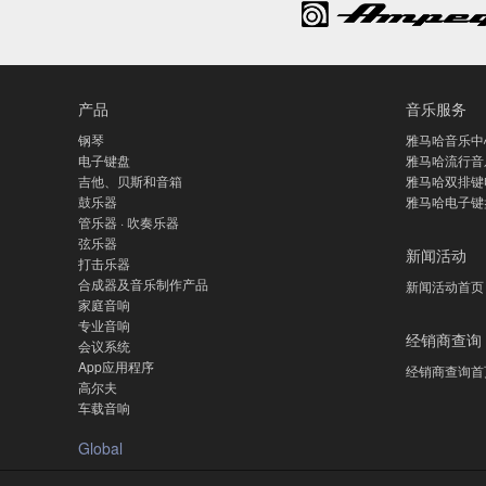
产品
音乐服务
钢琴
雅马哈音乐中
电子键盘
雅马哈流行音
吉他、贝斯和音箱
雅马哈双排键
鼓乐器
雅马哈电子键
管乐器 · 吹奏乐器
弦乐器
新闻活动
打击乐器
合成器及音乐制作产品
新闻活动首页
家庭音响
专业音响
经销商查询
会议系统
App应用程序
经销商查询首
高尔夫
车载音响
Global