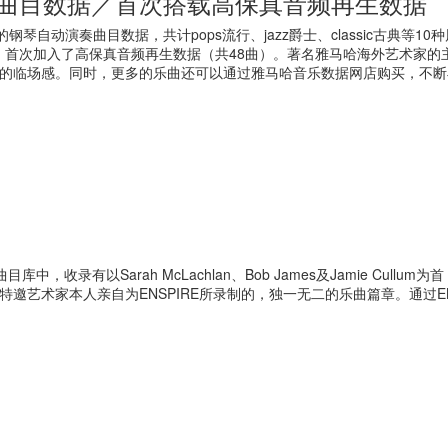
奏曲目数据／首次搭载高保真音频再生数据
的钢琴自动演奏曲目数据，共计pops流行、jazz爵士、classic古典
，首次加入了高保真音频再生数据（共48曲）。著名雅马哈海外艺术家
的临场感。同时，更多的乐曲还可以通过雅马哈音乐数据网店购买，不断
SPIRE曲目库中，收录有以Sarah McLachlan、Bob James及Jami
特邀艺术家本人亲自为ENSPIRE所录制的，独一无二的乐曲篇章。通过E