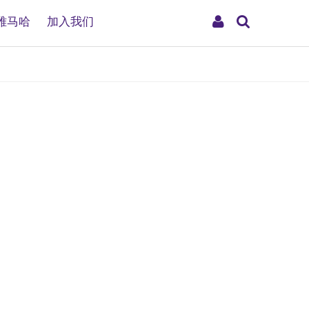
搜
My
雅马哈
加入我们
索
Account