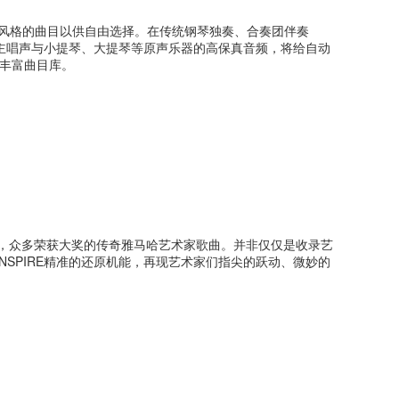
等10种风格的曲目以供自由选择。在传统钢琴独奏、合奏团伴奏
的主唱声与小提琴、大提琴等原声乐器的高保真音频，将给自动
丰富曲目库。
e Cullum为首，众多荣获大奖的传奇雅马哈艺术家歌曲。并非仅仅是收录艺
NSPIRE精准的还原机能，再现艺术家们指尖的跃动、微妙的