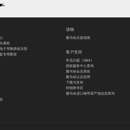
读物
心
雅马哈乐器指南
乐课程
电子琴教师俱乐部
客户支持
盘专用教室
常见问题（Q&A）
授权服务中心查询
雅马哈会员系统
雅马哈认证技师
下载与支持
经销商专区
雅马哈进口钢琴原产地信息查询
页