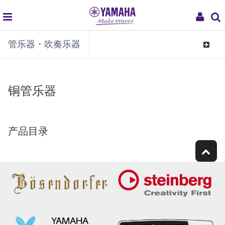
global
My
管乐器・吹奏乐器
navigation
Acco
Toggle
navigat
铜管乐器
产品目录