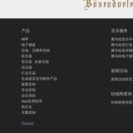
产品
音乐服务
钢琴
雅马哈音乐中
电子键盘
雅马哈流行音
吉他、贝斯和音箱
雅马哈双排键
鼓乐器
雅马哈电子键
管乐器 · 吹奏乐器
弦乐器
新闻活动
打击乐器
合成器及音乐制作产品
新闻活动首页
家庭音响
专业音响
经销商查询
会议系统
App应用程序
经销商查询首
高尔夫
车载音响
Global