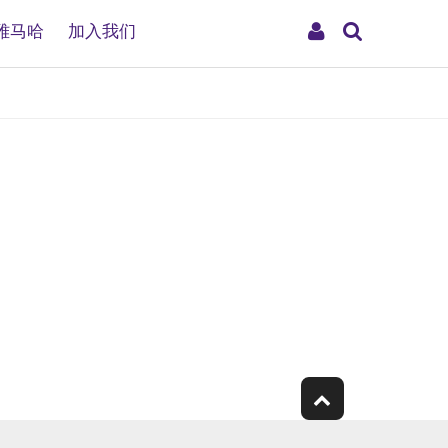
搜
My
雅马哈
加入我们
索
Account