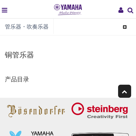
global
My
管乐器・吹奏乐器
navigation
Acco
Toggle
navigat
铜管乐器
产品目录