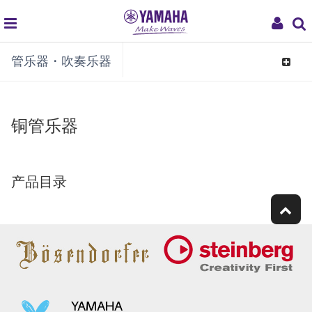
global
My
管乐器・吹奏乐器
navigation
Acco
Toggle
navigat
铜管乐器
产品目录