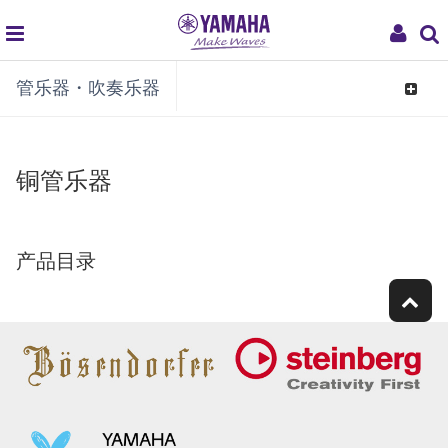
global
My
管乐器・吹奏乐器
navigation
Acco
Toggle
navigat
铜管乐器
产品目录