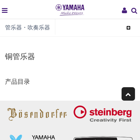
global
My
管乐器・吹奏乐器
navigation
Acco
Toggle
navigat
铜管乐器
产品目录