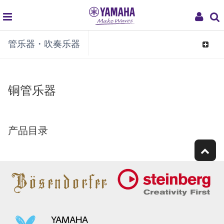
global
My
管乐器・吹奏乐器
navigation
Acco
Toggle
navigat
铜管乐器
产品目录