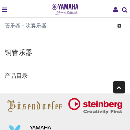
global
My
管乐器・吹奏乐器
navigation
Acco
Toggle
navigat
铜管乐器
产品目录