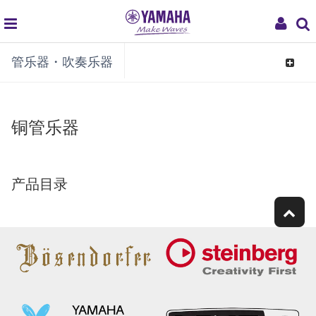
global
My
管乐器・吹奏乐器
navigation
Acco
Toggle
navigat
铜管乐器
产品目录