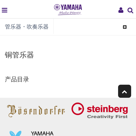
global
My
管乐器・吹奏乐器
navigation
Acco
Toggle
navigat
铜管乐器
产品目录