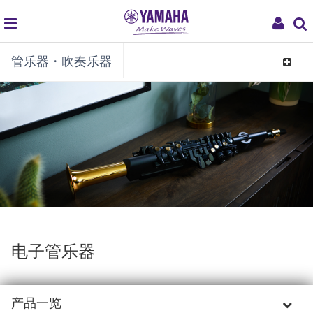
global
My
管乐器・吹奏乐器
navigation
Acco
Toggle
navigat
电子管乐器
产品一览