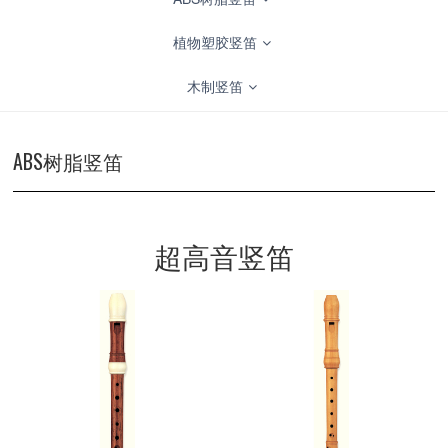
植物塑胶竖笛
木制竖笛
ABS树脂竖笛
超高音竖笛