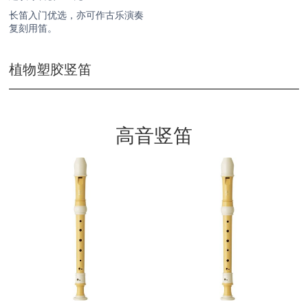
长笛入门优选，亦可作古乐演奏
复刻用笛。
植物塑胶竖笛
高音竖笛