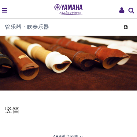
global
My
管乐器・吹奏乐器
navigation
Acco
Toggle
navigat
竖笛
ABS树脂竖笛