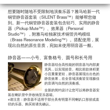
想要随时随地不受限制地演奏乐器？雅马哈新一代
铜管静音器套装（SILENT Brass™）能够帮您做
到。新一代铜管静音器套装包含轻巧、实用的静音
器（Pickup Mute™）、效果器（Personal
Studio™），附雅马哈独家技术铜管共鸣模组
（Brass Resonance Modeling™）。搭配使用，展
现出自然的原生音质，宛如未使用弱音器一般。
静音器——小号、富鲁格号、圆号和长号用
静音器结合高性能的弱音器与内部麦
克风，以实现拾音。相比前款体积更
小且重量更轻，静音器展现出出色的
静音效果，在全音域演奏皆呈现极佳
的音调与自然的演奏感。
全新的简约设计让您可以将静音器安
装在喇叭管中并收纳至乐器箱。
※请注意：静音器不适用于部分具有明显不同喇叭口形状或直
径的乐器。购买前请先确认。