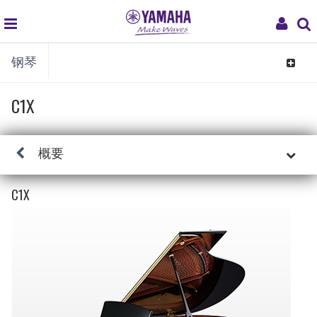
global
My
钢琴
navigation
Acco
Toggle
navigat
C1X
概要
C1X