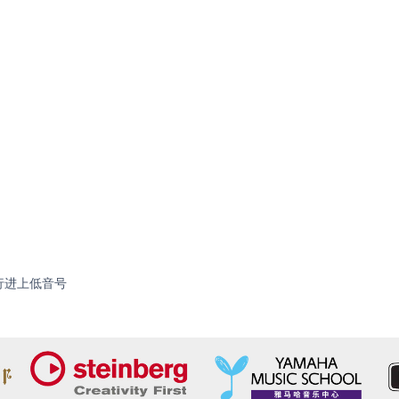
YEP-
行进上低音号
202MS