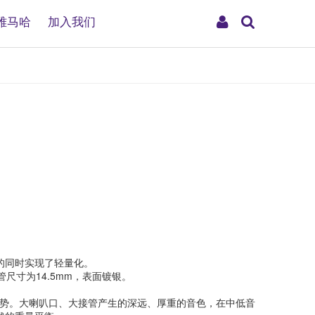
搜
My
雅马哈
加入我们
索
Account
的同时实现了轻量化。
尺寸为14.5mm，表面镀银。
奏姿势。大喇叭口、大接管产生的深远、厚重的音色，在中低音