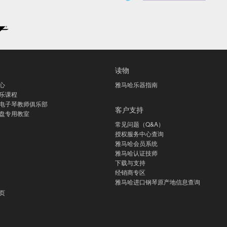
读物
心
雅马哈乐器指南
乐课程
电子琴教师俱乐部
客户支持
盘专用教室
常见问题（Q&A）
授权服务中心查询
雅马哈会员系统
雅马哈认证技师
下载与支持
经销商专区
雅马哈进口钢琴原产地信息查询
页