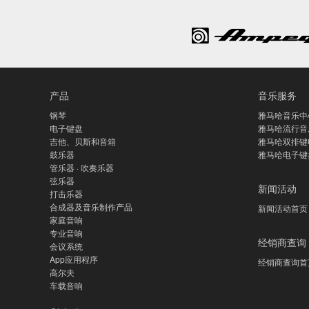
产品
音乐服务
钢琴
雅马哈音乐中
电子键盘
雅马哈流行音
吉他、贝斯和音箱
雅马哈双排键
鼓乐器
雅马哈电子键
管乐器 · 吹奏乐器
弦乐器
新闻活动
打击乐器
合成器及音乐制作产品
新闻活动首页
家庭音响
专业音响
经销商查询
会议系统
App应用程序
经销商查询首
高尔夫
车载音响