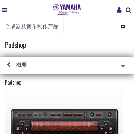
global
My
合成器及音乐制作产品
navigation
Acco
Toggle
navigat
Padshop
概要
Padshop